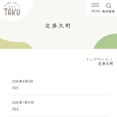
物件
検索
北多久町
エリアを選択
北多久町
南多久町
多久町
東多久町
西多久町
物件形態を選択
トップページ
北多久町
売却
賃貸
物件の種類を選択
2026年8月3日
住宅
土地
365
価格帯を選択
0〜50万円
51〜100万円
2026年7月27日
364
101〜300万円
301〜500万円
501〜800万円
801〜1000万円