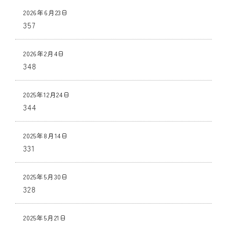
1001万円以上
2026年6月23日
357
部屋数を選択
1K
2DK
3K
~3DK
4K
2026年2月4日
4DK
4LDK
5K
5DK
5LDK
348
6K
6DK以上
2025年12月24日
特徴を選択
344
鉄骨
鉄筋
家庭菜園
木造
駐車場
2025年8月14日
331
キーワードで絞り込む
2025年5月30日
328
検索
2025年5月21日