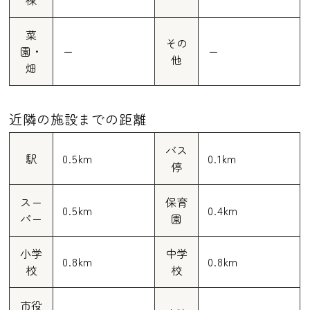
菜
その
園・
ー
ー
他
畑
近隣の施設までの距離
バス
駅
0.5km
0.1km
停
スー
保育
0.5km
0.4km
パー
園
小学
中学
0.8km
0.8km
校
校
市役