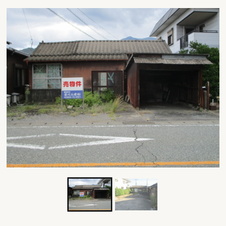
1001万円以上
部屋数を選択
1K
2DK
3K
~3DK
4K
4DK
4LDK
5K
5DK
5LDK
6K
6DK以上
特徴を選択
鉄骨
鉄筋
家庭菜園
木造
駐車場
キーワードで絞り込む
検索