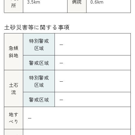
3.5km
病院
0.6km
所
土砂災害等に関する事項
特別警戒
ー
急傾
区域
斜地
警戒区域
ー
特別警戒
ー
土石
区域
流
警戒区域
ー
地す
ー
べり