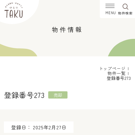
物件
検索
物件情報
エリアを選択
北多久町
南多久町
多久町
東多久町
西多久町
物件形態を選択
トップページ
物件一覧
売却
賃貸
登録番号273
物件の種類を選択
登録番号273
売却
住宅
土地
価格帯を選択
0〜50万円
51〜100万円
101〜300万円
301〜500万円
登録日： 2025年2月27日
501〜800万円
801〜1000万円