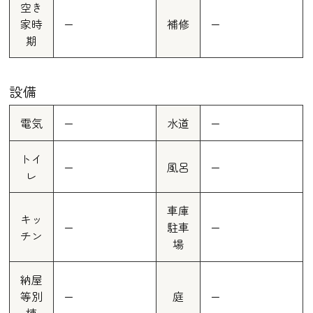
空き
家時
ー
補修
ー
期
設備
電気
ー
水道
ー
トイ
ー
風呂
ー
レ
車庫
キッ
ー
駐車
ー
チン
場
納屋
等別
ー
庭
ー
棟