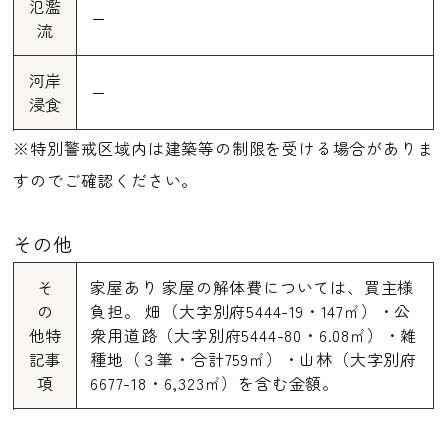
氾濫
ー
流
河岸
ー
浸食
※特別警戒区域内は建築等の制限を受ける場合がありま
すのでご確認ください。
その他
そ
家屋あり 家屋の解体費については、買主様
の
負担。 畑（大字別府5444-19・147㎡）・公
他特
衆用道路（大字別府5444-80・6.08㎡）・雑
記事
種地（３筆・合計759㎡）・山林（大字別府
項
6677-18・6,323㎡）を含む金額。