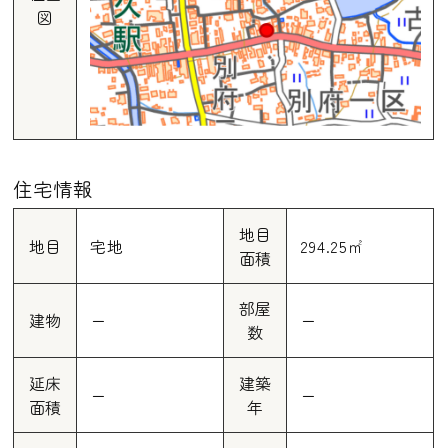
図
住宅情報
地目
地目
宅地
294.25㎡
面積
部屋
建物
ー
ー
数
延床
建築
ー
ー
面積
年