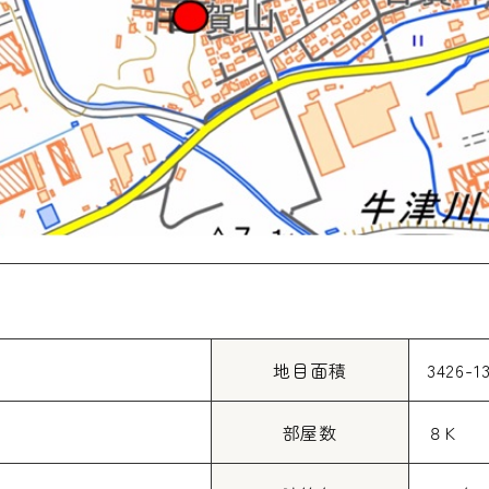
地目面積
3426-1
部屋数
８K