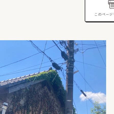
801〜1000万円
1001万円以上
このページ
部屋数を選択
1K
2DK
3K
~3DK
4K
4DK
4LDK
5K
5DK
5LDK
6K
6DK以上
特徴を選択
鉄骨
鉄筋
家庭菜園
木造
駐車場
キーワードで絞り込む
検索