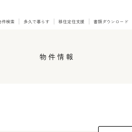
物件検索
多久で暮らす
移住定住支援
書類ダウンロード
エリアを選択
北多久町
南多久町
多久町
物件情報
東多久町
西多久町
物件形態を選択
売却
賃貸
物件の種類を選択
住宅
土地
価格帯を選択
0〜50万円
51〜100万円
101〜300万円
301〜500万円
501〜800万円