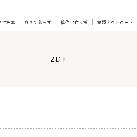
物件検索
多久で暮らす
移住定住支援
書類ダウンロード
エリアを選択
北多久町
南多久町
多久町
2DK
東多久町
西多久町
物件形態を選択
売却
賃貸
物件の種類を選択
住宅
土地
価格帯を選択
0〜50万円
51〜100万円
101〜300万円
301〜500万円
501〜800万円