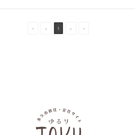
801〜1000万円
1001万円以上
部屋数を選択
1K
2DK
3K
~3DK
4K
4DK
«
<
1
>
»
4LDK
5K
5DK
5LDK
6K
6DK以上
特徴を選択
鉄骨
鉄筋
家庭菜園
木造
駐車場
キーワードで絞り込む
検索