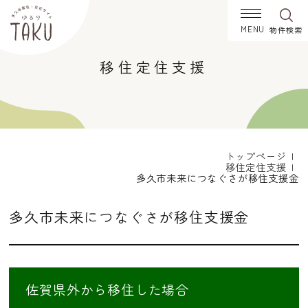
物件
検索
移住定住支援
エリアを選択
北多久町
南多久町
多久町
東多久町
西多久町
物件形態を選択
トップページ
移住定住支援
売却
賃貸
多久市未来につなぐさが移住支援金
物件の種類を選択
多久市未来につなぐさが移住支援金
住宅
土地
価格帯を選択
0〜50万円
51〜100万円
佐賀県外から移住した場合
101〜300万円
301〜500万円
501〜800万円
801〜1000万円